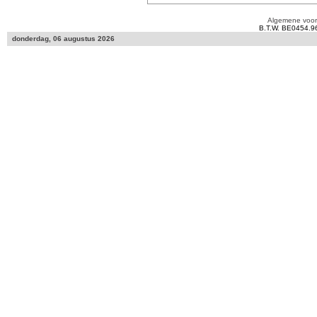
Algemene voo
B.T.W. BE0454.9
donderdag, 06 augustus 2026