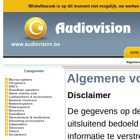
Winkelbezoek is op dit moment niet mogelijk, we werken m
Algemen
Categorieën
Algemene v
Blu-ray-spelers
CD-spelers
DAC's
Draadloze speakers
Disclaimer
Home cinema sets
Luidsprekers & accessoires
Netwerk receivers
Netwerkspelers
Platenspelers
De gegevens op de
Receivers
Soundbars
Stereoketens & miniketens
Streaming accessoires
uitsluitend bedoel
Subwoofers
Televisies
Tuners
informatie te vers
Versterkers