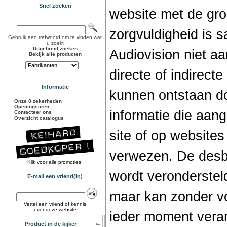
Snel zoeken
website met de gro
zorgvuldigheid is 
Gebruik een trefwoord om te vinden wat
u zoekt
Uitgebreid zoeken
Audiovision niet aa
Bekijk alle producten
directe of indirect
Informatie
kunnen ontstaan do
Onze 8 zekerheden
Openingsuren
informatie die aan
Contacteer ons
Overzicht catalogus
site of op website
verwezen. De desbe
Klik voor alle promoties
wordt verondersteld
E-mail een vriend(in)
maar kan zonder v
Vertel een vriend of kennis
over deze website
ieder moment vera
Product in de kijker