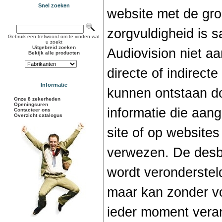
Snel zoeken
website met de gro
zorgvuldigheid is 
Gebruik een trefwoord om te vinden wat
u zoekt
Uitgebreid zoeken
Audiovision niet aa
Bekijk alle producten
directe of indirect
Informatie
kunnen ontstaan do
Onze 8 zekerheden
Openingsuren
informatie die aan
Contacteer ons
Overzicht catalogus
site of op website
verwezen. De desbe
wordt verondersteld
maar kan zonder v
ieder moment vera