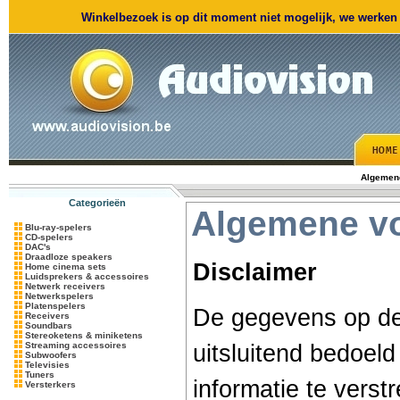
Winkelbezoek is op dit moment niet mogelijk, we werken m
Algemen
Categorieën
Algemene v
Blu-ray-spelers
CD-spelers
DAC's
Draadloze speakers
Disclaimer
Home cinema sets
Luidsprekers & accessoires
Netwerk receivers
Netwerkspelers
Platenspelers
De gegevens op de
Receivers
Soundbars
Stereoketens & miniketens
Streaming accessoires
uitsluitend bedoel
Subwoofers
Televisies
Tuners
informatie te vers
Versterkers