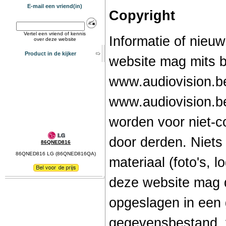
E-mail een vriend(in)
Copyright
Vertel een vriend of kennis
Informatie of nieu
over deze website
Product in de kijker
website mag mits 
www.audiovision.b
www.audiovision.b
worden voor niet-c
door derden. Niets
86QNED816
86QNED816 LG (86QNED816QA)
materiaal (foto's, lo
deze website mag 
opgeslagen in een
gegevensbestand, 