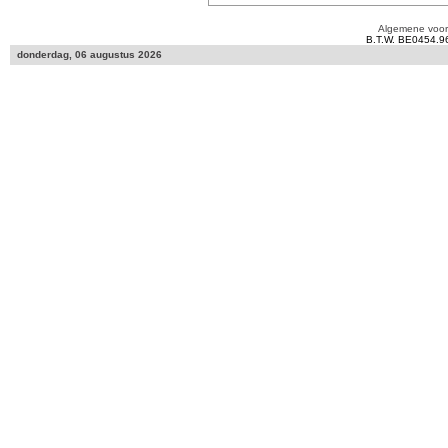
Algemene voo
B.T.W. BE0454.9
donderdag, 06 augustus 2026