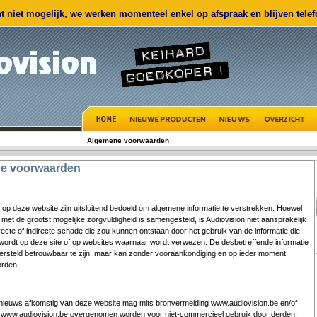
 niet mogelijk, we werken momenteel enkel op afspraak en blijven telefo
Algemene voorwaarden
e voorwaarden
op deze website zijn uitsluitend bedoeld om algemene informatie te verstrekken. Hoewel
met de grootst mogelijke zorgvuldigheid is samengesteld, is Audiovision niet aansprakelijk
recte of indirecte schade die zou kunnen ontstaan door het gebruik van de informatie die
ordt op deze site of op websites waarnaar wordt verwezen. De desbetreffende informatie
ersteld betrouwbaar te zijn, maar kan zonder vooraankondiging en op ieder moment
rden.
f nieuws afkomstig van deze website mag mits bronvermelding
www.audiovision.be
en/of
r
www.audiovision.be
overgenomen worden voor niet-commercieel gebruik door derden.