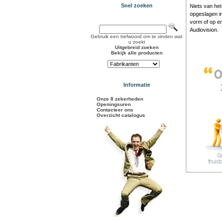
Snel zoeken
Niets van het
opgeslagen i
vorm of op en
Audiovision.
Gebruik een trefwoord om te vinden wat
u zoekt
Uitgebreid zoeken
Bekijk alle producten
Informatie
Onze 8 zekerheden
Openingsuren
Contacteer ons
Overzicht catalogus