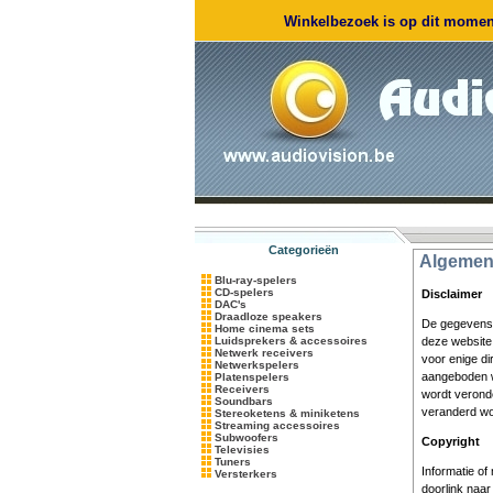
Winkelbezoek is op dit moment
Categorieën
Algemen
Blu-ray-spelers
CD-spelers
Disclaimer
DAC's
Draadloze speakers
De gegevens 
Home cinema sets
Luidsprekers & accessoires
deze website 
Netwerk receivers
voor enige di
Netwerkspelers
aangeboden w
Platenspelers
Receivers
wordt verond
Soundbars
veranderd wo
Stereoketens & miniketens
Streaming accessoires
Subwoofers
Copyright
Televisies
Tuners
Informatie o
Versterkers
doorlink naa