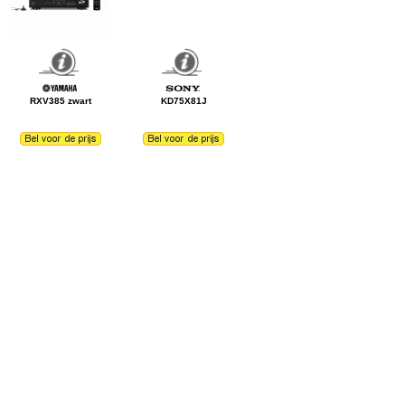
RXV385 zwart
KD75X81J