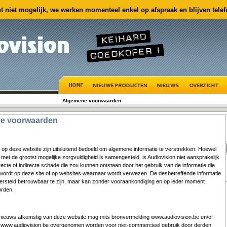
 niet mogelijk, we werken momenteel enkel op afspraak en blijven telefo
Algemene voorwaarden
e voorwaarden
op deze website zijn uitsluitend bedoeld om algemene informatie te verstrekken. Hoewel
met de grootst mogelijke zorgvuldigheid is samengesteld, is Audiovision niet aansprakelijk
recte of indirecte schade die zou kunnen ontstaan door het gebruik van de informatie die
ordt op deze site of op websites waarnaar wordt verwezen. De desbetreffende informatie
ersteld betrouwbaar te zijn, maar kan zonder vooraankondiging en op ieder moment
rden.
f nieuws afkomstig van deze website mag mits bronvermelding
www.audiovision.be
en/of
r
www.audiovision.be
overgenomen worden voor niet-commercieel gebruik door derden.