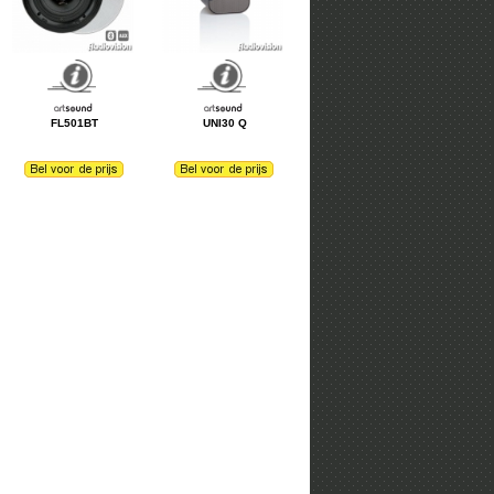
FL501BT
UNI30 Q