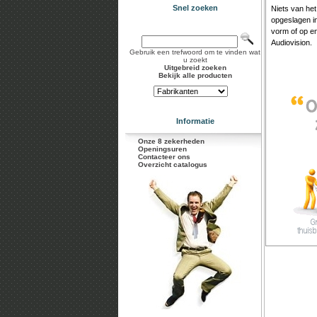
Snel zoeken
Niets van het
opgeslagen i
vorm of op en
Audiovision.
Gebruik een trefwoord om te vinden wat
u zoekt
Uitgebreid zoeken
Bekijk alle producten
Informatie
Onze 8 zekerheden
Openingsuren
Contacteer ons
Overzicht catalogus