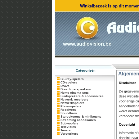
Winkelbezoek is op dit moment
Categorieën
Algemen
Blu-ray-spelers
CD-spelers
Disclaimer
DAC's
Draadloze speakers
De gegevens 
Home cinema sets
Luidsprekers & accessoires
deze website 
Netwerk receivers
voor enige di
Netwerkspelers
aangeboden w
Platenspelers
Receivers
wordt verond
Soundbars
veranderd wo
Stereoketens & miniketens
Streaming accessoires
Subwoofers
Copyright
Televisies
Tuners
Informatie o
Versterkers
doorlink naa