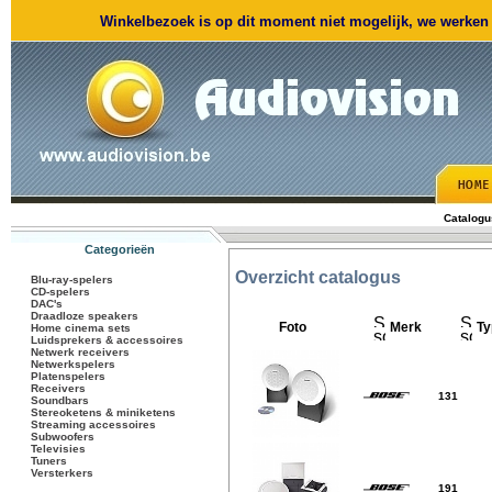
Winkelbezoek is op dit moment niet mogelijk, we werken m
Catalogu
Categorieën
Overzicht catalogus
Blu-ray-spelers
CD-spelers
DAC's
Draadloze speakers
Foto
Merk
Ty
Home cinema sets
Luidsprekers & accessoires
Netwerk receivers
Netwerkspelers
Platenspelers
Receivers
131
Soundbars
Stereoketens & miniketens
Streaming accessoires
Subwoofers
Televisies
Tuners
Versterkers
191