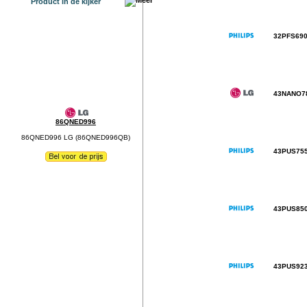
Product in de kijker
32PFS69
43NANO7
86QNED996
86QNED996 LG (86QNED996QB)
43PUS75
43PUS85
43PUS92