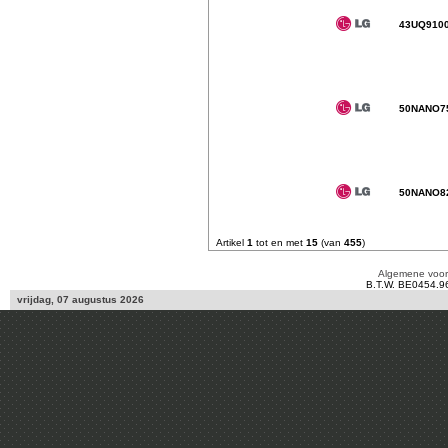
43UQ910
50NANO7
50NANO8
Artikel
1
tot en met
15
(van
455
)
Algemene voo
B.T.W. BE0454.9
vrijdag, 07 augustus 2026