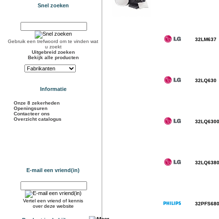
Snel zoeken
32LM637
Gebruik een trefwoord om te vinden wat
u zoekt
Uitgebreid zoeken
Bekijk alle producten
32LQ630
Informatie
Onze 8 zekerheden
Openingsuren
Contacteer ons
Overzicht catalogus
32LQ630
32LQ638
E-mail een vriend(in)
Vertel een vriend of kennis
32PFS68
over deze website