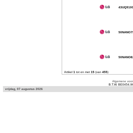
43UQ910
50NANO7
50NANO8
Artikel
1
tot en met
15
(van
455
)
Algemene voo
B.T.W. BE0454.9
vrijdag, 07 augustus 2026