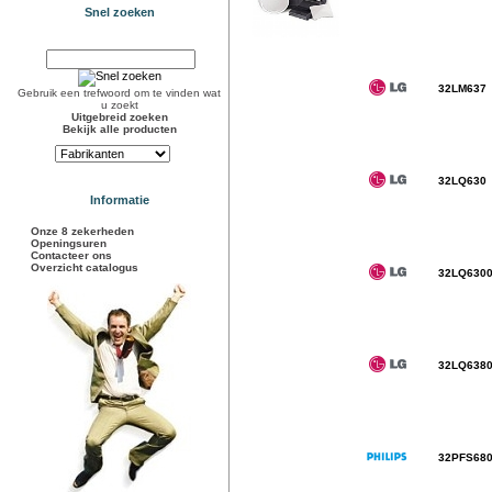
Snel zoeken
32LM637
Gebruik een trefwoord om te vinden wat
u zoekt
Uitgebreid zoeken
Bekijk alle producten
32LQ630
Informatie
Onze 8 zekerheden
Openingsuren
Contacteer ons
Overzicht catalogus
32LQ630
32LQ638
32PFS68