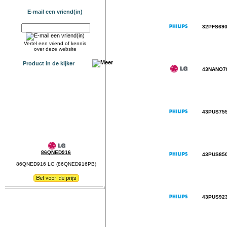
E-mail een vriend(in)
32PFS69
Vertel een vriend of kennis
over deze website
Product in de kijker
43NANO7
43PUS75
86QNED916
43PUS85
86QNED916 LG (86QNED916PB)
43PUS92