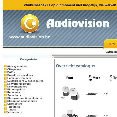
Winkelbezoek is op dit moment niet mogelijk, we werken m
Catalogu
Categorieën
Overzicht catalogus
Blu-ray-spelers
CD-spelers
DAC's
Draadloze speakers
Foto
Merk
Ty
Home cinema sets
Luidsprekers & accessoires
Netwerk receivers
Netwerkspelers
Platenspelers
Receivers
131
Soundbars
Stereoketens & miniketens
Streaming accessoires
Subwoofers
Televisies
Tuners
Versterkers
191