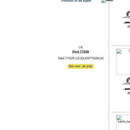
Product in de kijker
1
Oled 77G26
Oled 77G26 LG (OLED77G26LA)
1