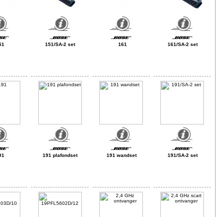
51
151/SA-2 set
161
161/SA-2 set
91
191 plafondset
191 wandset
191/SA-2 set