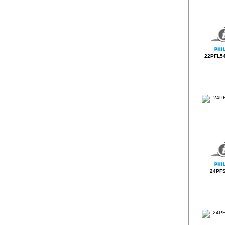
22PFL54
24PF