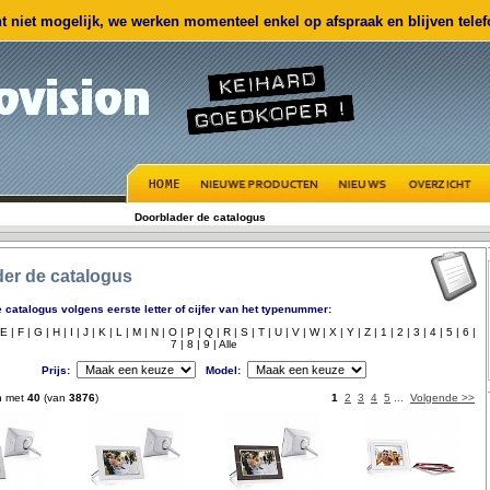
 niet mogelijk, we werken momenteel enkel op afspraak en blijven telefo
Doorblader de catalogus
er de catalogus
 catalogus volgens eerste letter of cijfer van het typenummer:
E |
F |
G |
H |
I |
J |
K |
L |
M |
N |
O |
P |
Q |
R |
S |
T |
U |
V |
W |
X |
Y |
Z |
1 |
2 |
3 |
4 |
5 |
6 |
7 |
8 |
9 |
Alle
Prijs:
Model:
n met
40
(van
3876
)
1
2
3
4
5
...
Volgende >>