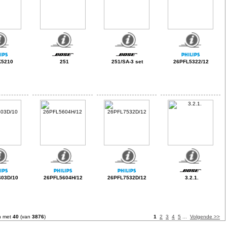
K5210
251
251/SA-3 set
26PFL5322/12
03D/10
26PFL5604H/12
26PFL7532D/12
3.2.1.
n met
40
(van
3876
)
1
2
3
4
5
...
Volgende >>