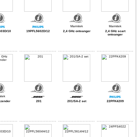
03D/10
19PFL5602D/12
2,4 GHz ontvanger
2,4 GHz scart
ontvanger
 zender
201
201/SA-2 set
22PFK4209