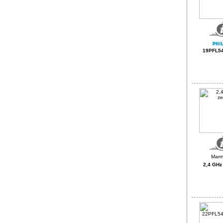
19PFL54
2,4 GHz