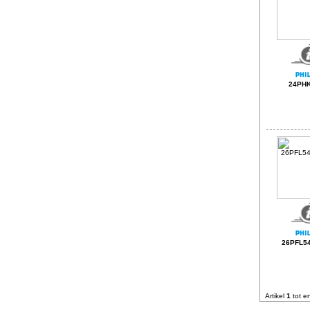
24PH
26PFL54
Artikel
1
tot e