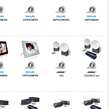
CME/00
10FF2CMI/00
10FF2CWO/00
10FF2M4/00
CDW/00
10FF3CME/00
131
131/SA-2 set