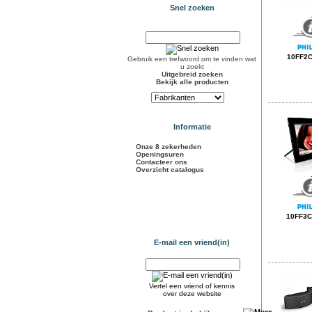
Snel zoeken
10FF2
Gebruik een trefwoord om te vinden wat
u zoekt
Uitgebreid zoeken
Bekijk alle producten
Informatie
Onze 8 zekerheden
Openingsuren
Contacteer ons
Overzicht catalogus
10FF3
E-mail een vriend(in)
Vertel een vriend of kennis
over deze website