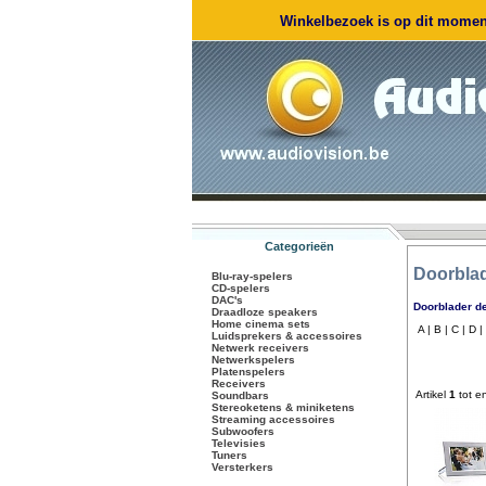
Winkelbezoek is op dit moment
Categorieën
Doorblad
Blu-ray-spelers
CD-spelers
DAC's
Doorblader de
Draadloze speakers
Home cinema sets
A |
B |
C |
D |
Luidsprekers & accessoires
Netwerk receivers
Netwerkspelers
Platenspelers
Receivers
Artikel
1
tot e
Soundbars
Stereoketens & miniketens
Streaming accessoires
Subwoofers
Televisies
Tuners
Versterkers