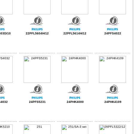
03D/10
22PFL5604H/12
22PFL5614H/12
24PFS4022
S4032
24PFS5231
24PHK4000
24PHK4109