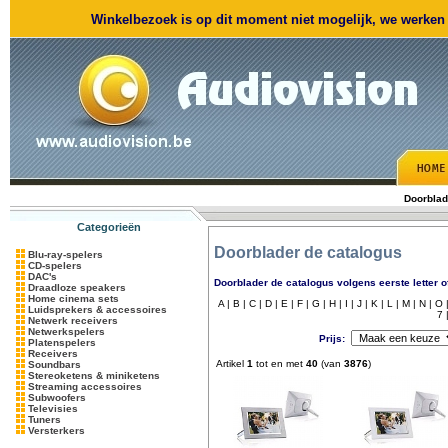
Winkelbezoek is op dit moment niet mogelijk, we werken m
Doorblad
Categorieën
Doorblader de catalogus
Blu-ray-spelers
CD-spelers
DAC's
Doorblader de catalogus volgens eerste letter o
Draadloze speakers
Home cinema sets
A |
B |
C |
D |
E |
F |
G |
H |
I |
J |
K |
L |
M |
N |
O 
Luidsprekers & accessoires
7 
Netwerk receivers
Netwerkspelers
Prijs:
Platenspelers
Receivers
Artikel
1
tot en met
40
(van
3876
)
Soundbars
Stereoketens & miniketens
Streaming accessoires
Subwoofers
Televisies
Tuners
Versterkers