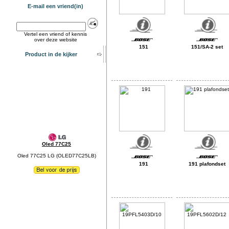
E-mail een vriend(in)
Vertel een vriend of kennis
over deze website
151
151/SA-2 set
Product in de kijker
Oled 77C25
Oled 77C25 LG (OLED77C25LB)
191
191 plafondset