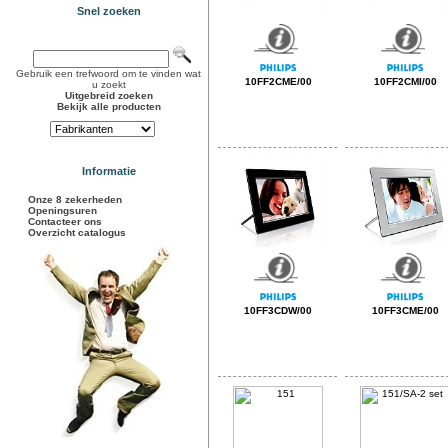
Snel zoeken
Gebruik een trefwoord om te vinden wat
10FF2CME/00
10FF2CMI/00
u zoekt
Uitgebreid zoeken
Bekijk alle producten
Informatie
Onze 8 zekerheden
Openingsuren
Contacteer ons
Overzicht catalogus
10FF3CDW/00
10FF3CME/00