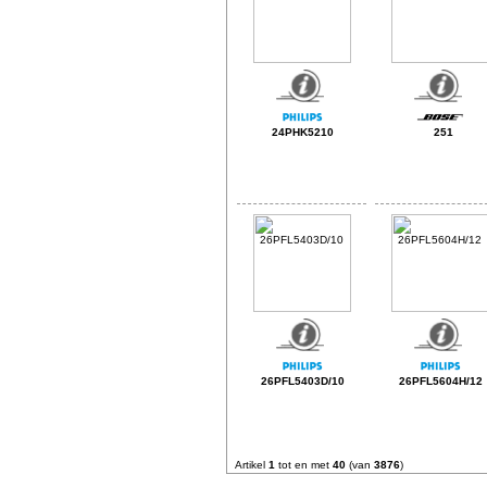
24PHK5210
251
26PFL5403D/10
26PFL5604H/12
Artikel
1
tot en met
40
(van
3876
)