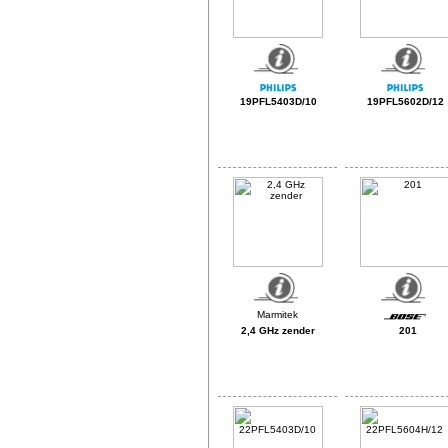
19PFL5403D/10
19PFL5602D/12
2,4 GHz zender
201