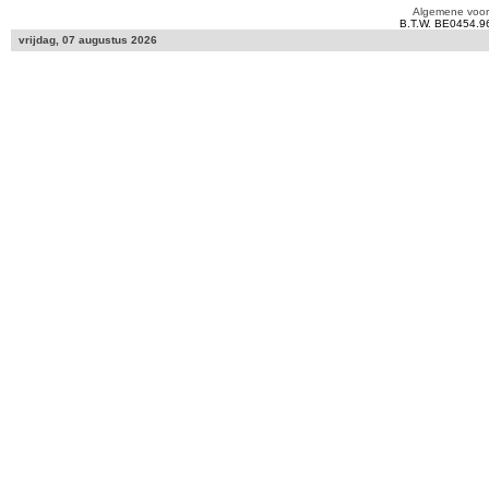
Algemene voo
B.T.W. BE0454.9
vrijdag, 07 augustus 2026