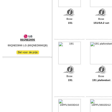
151
151/SA-2 set
86QNED996
86QNED996 LG (86QNED996QB)
191
191 plafondset