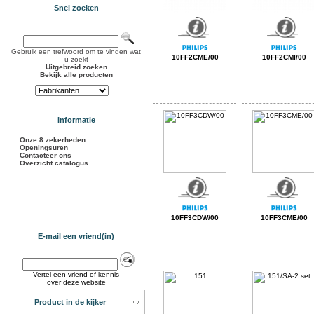
Snel zoeken
Gebruik een trefwoord om te vinden wat
10FF2CME/00
10FF2CMI/00
u zoekt
Uitgebreid zoeken
Bekijk alle producten
Informatie
Onze 8 zekerheden
Openingsuren
Contacteer ons
Overzicht catalogus
10FF3CDW/00
10FF3CME/00
E-mail een vriend(in)
Vertel een vriend of kennis
over deze website
Product in de kijker