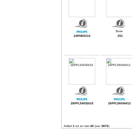
24PHK5210
251
26PFL5403D/10
26PFL5604H/12
Artikel
1
tot en met
40
(van
3876
)