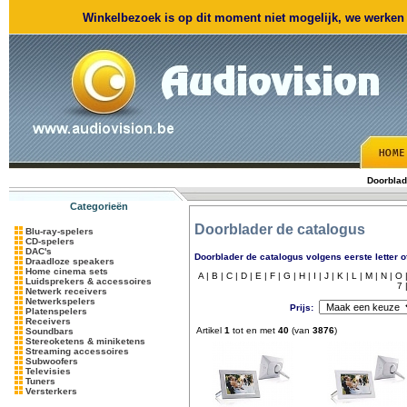
Winkelbezoek is op dit moment niet mogelijk, we werken m
Doorblad
Categorieën
Doorblader de catalogus
Blu-ray-spelers
CD-spelers
DAC's
Doorblader de catalogus volgens eerste letter o
Draadloze speakers
Home cinema sets
A |
B |
C |
D |
E |
F |
G |
H |
I |
J |
K |
L |
M |
N |
O 
Luidsprekers & accessoires
7 
Netwerk receivers
Netwerkspelers
Prijs:
Platenspelers
Receivers
Artikel
1
tot en met
40
(van
3876
)
Soundbars
Stereoketens & miniketens
Streaming accessoires
Subwoofers
Televisies
Tuners
Versterkers