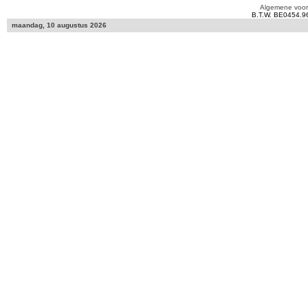
Algemene voo
B.T.W. BE0454.9
maandag, 10 augustus 2026