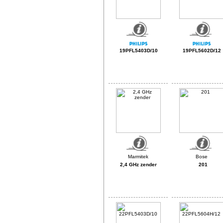
19PFL5403D/10
19PFL5602D/12
2,4 GHz zender
201