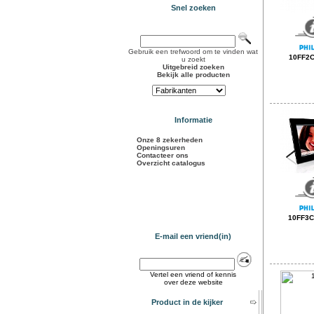
Snel zoeken
Gebruik een trefwoord om te vinden wat
10FF2
u zoekt
Uitgebreid zoeken
Bekijk alle producten
Informatie
Onze 8 zekerheden
Openingsuren
Contacteer ons
Overzicht catalogus
10FF3
E-mail een vriend(in)
Vertel een vriend of kennis
over deze website
Product in de kijker