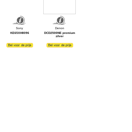
KE65XH8096
DCD2500NE premium
zilver