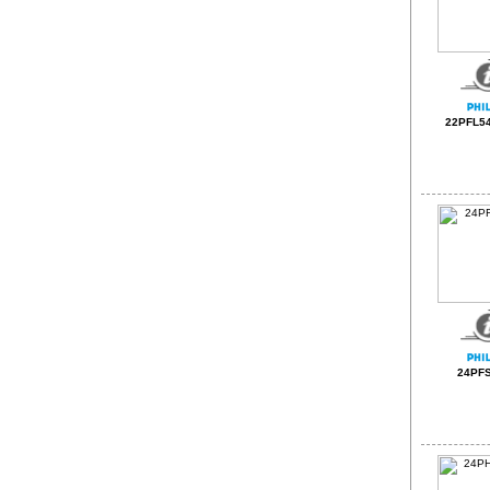
22PFL54
24PF