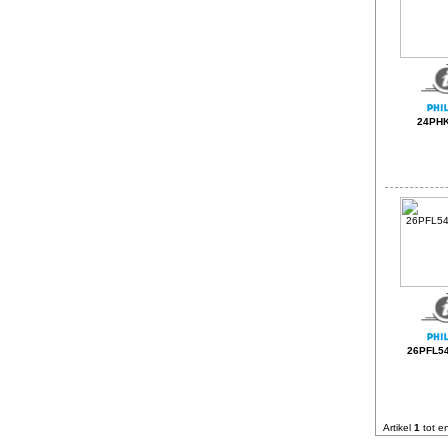
24PH
26PFL54
Artikel
1
tot e