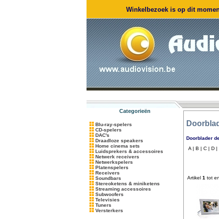
Winkelbezoek is op dit moment
Categorieën
Doorblad
Blu-ray-spelers
CD-spelers
DAC's
Doorblader de
Draadloze speakers
Home cinema sets
A |
B |
C |
D |
Luidsprekers & accessoires
Netwerk receivers
Netwerkspelers
Platenspelers
Receivers
Artikel
1
tot e
Soundbars
Stereoketens & miniketens
Streaming accessoires
Subwoofers
Televisies
Tuners
Versterkers