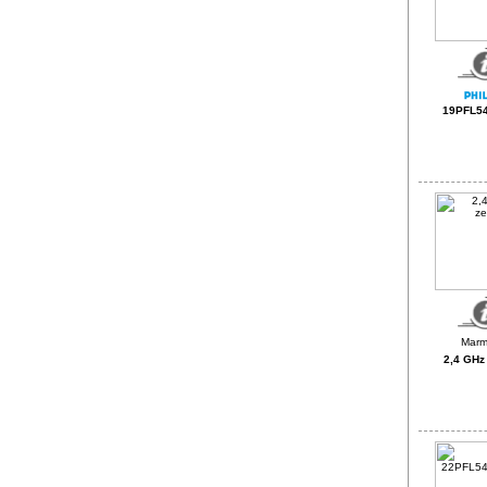
19PFL54
2,4 GHz