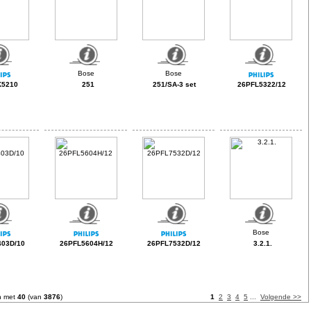
K5210
251
251/SA-3 set
26PFL5322/12
03D/10
26PFL5604H/12
26PFL7532D/12
3.2.1.
n met
40
(van
3876
)
1
2
3
4
5
...
Volgende >>