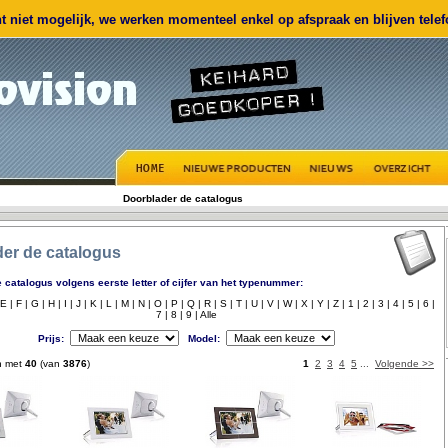
 niet mogelijk, we werken momenteel enkel op afspraak en blijven telefo
Doorblader de catalogus
er de catalogus
 catalogus volgens eerste letter of cijfer van het typenummer:
E |
F |
G |
H |
I |
J |
K |
L |
M |
N |
O |
P |
Q |
R |
S |
T |
U |
V |
W |
X |
Y |
Z |
1 |
2 |
3 |
4 |
5 |
6 |
7 |
8 |
9 |
Alle
Prijs:
Model:
n met
40
(van
3876
)
1
2
3
4
5
...
Volgende >>