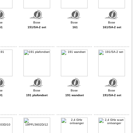
51
151/SA-2 set
161
161/SA-2 set
91
191 plafondset
191 wandset
191/SA-2 set