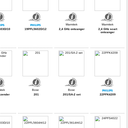
03D/10
19PFL5602D/12
2,4 GHz ontvanger
2,4 GHz scart
ontvanger
 zender
201
201/SA-2 set
22PFK4209