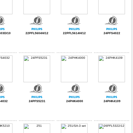
03D/10
22PFL5604H/12
22PFL5614H/12
24PFS4022
S4032
24PFS5231
24PHK4000
24PHK4109