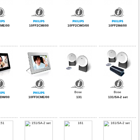
CME/00
10FF2CMI/00
10FF2CWO/00
10FF2M4/00
CDW/00
10FF3CME/00
131
131/SA-2 set