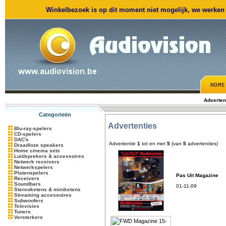
Winkelbezoek is op dit moment niet mogelijk, we werken m
Adverten
Categorieën
Advertenties
Blu-ray-spelers
CD-spelers
DAC's
Advertentie
1
tot en met
5
(van
5
advertenties)
Draadloze speakers
Home cinema sets
Luidsprekers & accessoires
Netwerk receivers
Netwerkspelers
Platenspelers
Pas Uit Magazine
Receivers
Soundbars
01-11-09
Stereoketens & miniketens
Streaming accessoires
Subwoofers
Televisies
Tuners
Versterkers