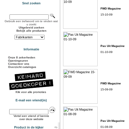
Snel zoeken
FWD Magazine
15-10-09
Gebruik een trefwoord om te vinden wat
u zoekt
Uitgebreid zoeken
Bekijk alle producten
Pas Uit Magazine
Informatie
01-10-09
Onze 8 zekerheden
Openingsuren
Contacteer ons
Overzicht catalogus
FWD Magazine
15-09-09
Klik voor alle promoties
E-mail een vriend(in)
Vertel een vriend of kennis
over deze website
Pas Uit Magazine
01-08-09
Product in de kijker