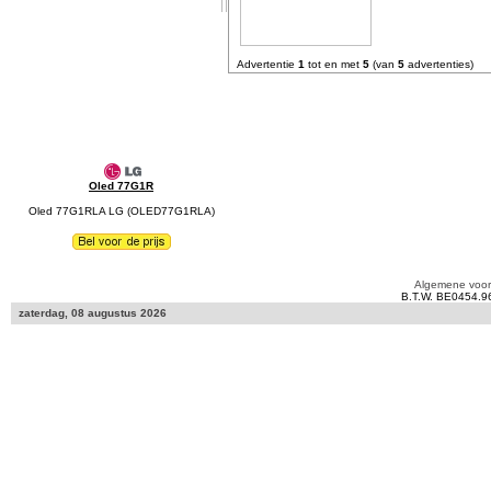
Advertentie
1
tot en met
5
(van
5
advertenties)
Oled 77G1R
Oled 77G1RLA LG (OLED77G1RLA)
Algemene voo
B.T.W. BE0454.9
zaterdag, 08 augustus 2026