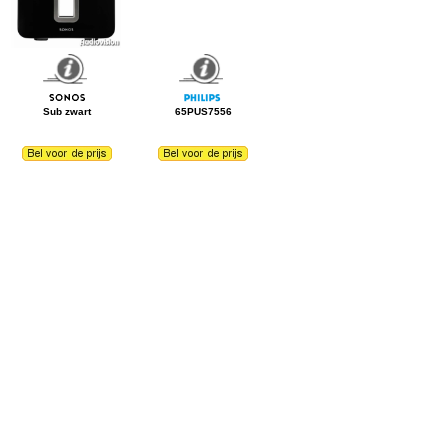
Sub zwart
65PUS7556