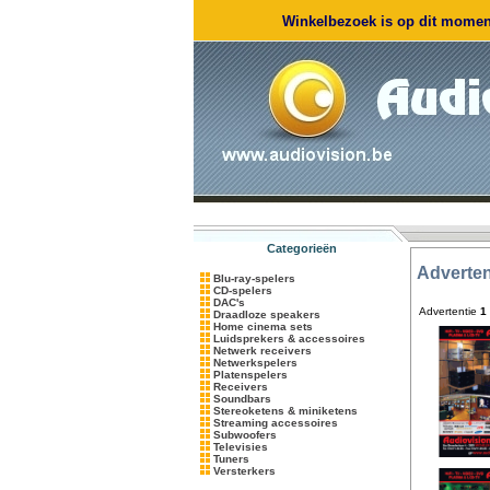
Winkelbezoek is op dit moment
Categorieën
Adverten
Blu-ray-spelers
CD-spelers
DAC's
Advertentie
1
Draadloze speakers
Home cinema sets
Luidsprekers & accessoires
Netwerk receivers
Netwerkspelers
Platenspelers
Receivers
Soundbars
Stereoketens & miniketens
Streaming accessoires
Subwoofers
Televisies
Tuners
Versterkers