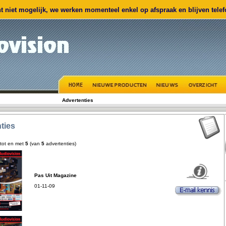
 niet mogelijk, we werken momenteel enkel op afspraak en blijven telefo
Advertenties
ties
tot en met
5
(van
5
advertenties)
Pas Uit Magazine
01-11-09