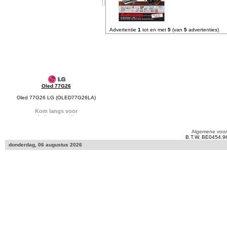
Advertentie
1
tot en met
5
(van
5
advertenties)
Oled 77G26
Oled 77G26 LG (OLED77G26LA)
Algemene voo
B.T.W. BE0454.9
donderdag, 06 augustus 2026