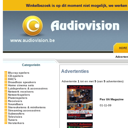
Winkelbezoek is op dit moment niet mogelijk, we werken m
Adverten
Categorieën
Advertenties
Blu-ray-spelers
CD-spelers
DAC's
Advertentie
1
tot en met
5
(van
5
advertenties)
Draadloze speakers
Home cinema sets
Luidsprekers & accessoires
Netwerk receivers
Netwerkspelers
Platenspelers
Pas Uit Magazine
Receivers
Soundbars
01-11-09
Stereoketens & miniketens
Streaming accessoires
Subwoofers
Televisies
Tuners
Versterkers