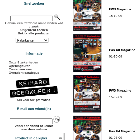
Snel zoeken
FWD Magazine
15-10-09
Gebruik een trefwoord om te vinden wat
u zoekt
Uitgebreid zoeken
Bekijk alle producten
Pas Uit Magazine
Informatie
01-10-09
Onze 8 zekerheden
Openingsuren
Contacteer ons
Overzicht catalogus
FWD Magazine
15-09-09
Klik voor alle promoties
E-mail een vriend(in)
Vertel een vriend of kennis
over deze website
Pas Uit Magazine
01-08-09
Product in de kijker