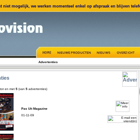
 niet mogelijk, we werken momenteel enkel op afspraak en blijven telefo
Advertenties
ties
tot en met
5
(van
5
advertenties)
Pas Uit Magazine
01-11-09