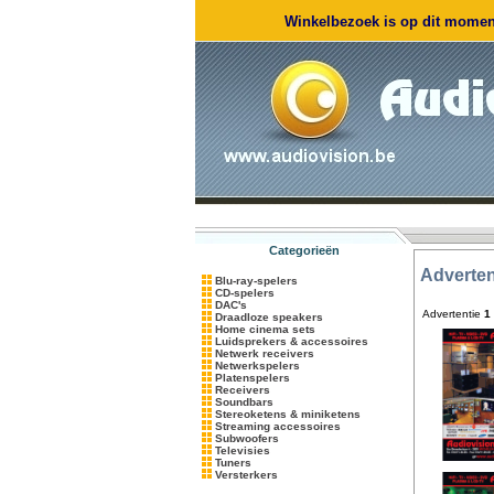
Winkelbezoek is op dit moment
Categorieën
Adverten
Blu-ray-spelers
CD-spelers
DAC's
Advertentie
1
Draadloze speakers
Home cinema sets
Luidsprekers & accessoires
Netwerk receivers
Netwerkspelers
Platenspelers
Receivers
Soundbars
Stereoketens & miniketens
Streaming accessoires
Subwoofers
Televisies
Tuners
Versterkers