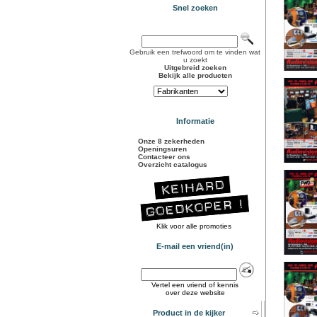
Snel zoeken
Gebruik een trefwoord om te vinden wat
u zoekt
Uitgebreid zoeken
Bekijk alle producten
Informatie
Onze 8 zekerheden
Openingsuren
Contacteer ons
Overzicht catalogus
Klik voor alle promoties
E-mail een vriend(in)
Vertel een vriend of kennis
over deze website
Product in de kijker