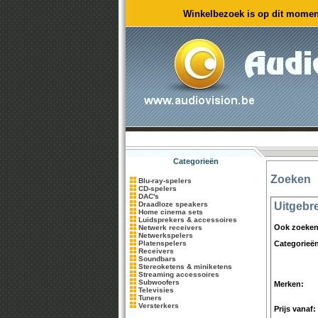
Winkelbezoek is op dit moment
Categorieën
Zoeken
Blu-ray-spelers
CD-spelers
DAC's
Draadloze speakers
Uitgebr
Home cinema sets
Luidsprekers & accessoires
Ook zoeken 
Netwerk receivers
Netwerkspelers
Platenspelers
Categorieë
Receivers
Soundbars
Stereoketens & miniketens
Streaming accessoires
Subwoofers
Merken:
Televisies
Tuners
Versterkers
Prijs vanaf: