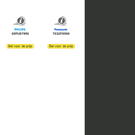
65PUS7956
TX32FS500