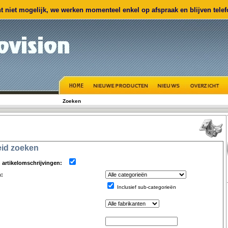
 niet mogelijk, we werken momenteel enkel op afspraak en blijven telefo
Zoeken
eid zoeken
artikelomschrijvingen:
n:
Inclusief sub-categorieën