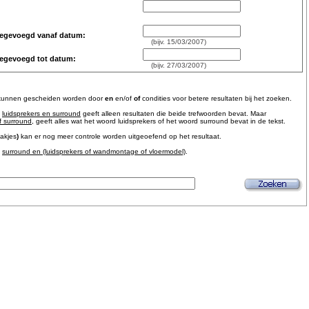
oegevoegd vanaf datum:
(bijv. 15/03/2007)
oegevoegd tot datum:
(bijv. 27/03/2007)
kunnen gescheiden worden door
en
en/of
of
condities voor betere resultaten bij het zoeken.
luidsprekers en surround
geeft alleen resultaten die beide trefwoorden bevat. Maar
f surround
, geeft alles wat het woord luidsprekers of het woord surround bevat in de tekst.
akjes
)
kan er nog meer controle worden uitgeoefend op het resultaat.
surround en (luidsprekers of wandmontage of vloermodel)
.