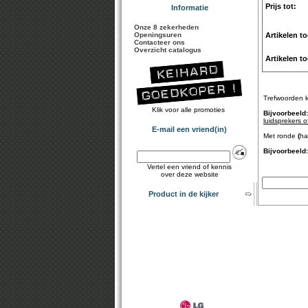
Prijs tot:
Informatie
Onze 8 zekerheden
Openingsuren
Artikelen t
Contacteer ons
Overzicht catalogus
Artikelen t
Trefwoorden 
Klik voor alle promoties
Bijvoorbeeld:
luidsprekers o
E-mail een vriend(in)
Met ronde
(
ha
Bijvoorbeeld:
Vertel een vriend of kennis
over deze website
Product in de kijker