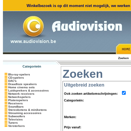
Winkelbezoek is op dit moment niet mogelijk, we werken m
Zoeken
Categorieën
Zoeken
Blu-ray-spelers
CD-spelers
DAC's
Draadloze speakers
Uitgebreid zoeken
Home cinema sets
Luidsprekers & accessoires
Ook zoeken artikelomschrijvingen:
Netwerk receivers
Netwerkspelers
Platenspelers
Categorieën:
Receivers
Soundbars
Stereoketens & miniketens
Streaming accessoires
Subwoofers
Merken:
Televisies
Tuners
Versterkers
Prijs vanaf: