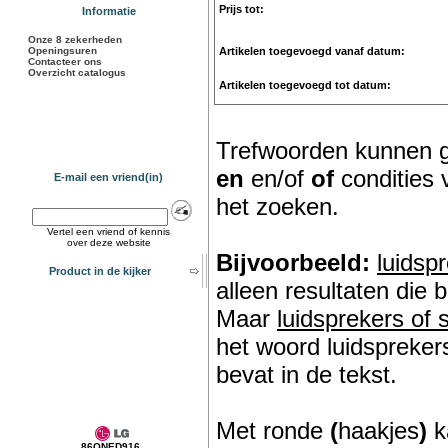
Prijs tot:
Informatie
Onze 8 zekerheden
Openingsuren
Artikelen toegevoegd vanaf datum:
Contacteer ons
Overzicht catalogus
Artikelen toegevoegd tot datum:
Trefwoorden kunnen 
en
en/of
of
condities v
E-mail een vriend(in)
het zoeken.
Vertel een vriend of kennis
over deze website
Bijvoorbeeld:
luidsp
Product in de kijker
alleen resultaten die 
Maar
luidsprekers of 
het woord luidspreker
bevat in de tekst.
Met ronde
(
haakjes
)
k
86QNED916