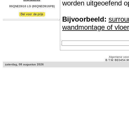
worden uitgeoefend op
86QNED916 LG (86QNED916PB)
Bijvoorbeeld:
surrou
wandmontage of vloe
Algemene voo
B.T.W. BE0454.9
zaterdag, 08 augustus 2026