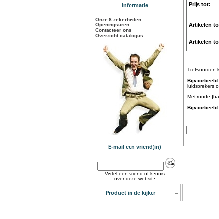
Prijs tot:
Informatie
Onze 8 zekerheden
Openingsuren
Artikelen t
Contacteer ons
Overzicht catalogus
Artikelen t
Trefwoorden 
Bijvoorbeeld:
luidsprekers o
Met ronde
(
ha
Bijvoorbeeld:
E-mail een vriend(in)
Vertel een vriend of kennis
over deze website
Product in de kijker