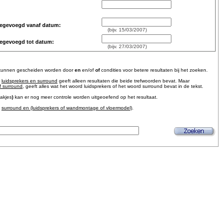
oegevoegd vanaf datum:
(bijv. 15/03/2007)
oegevoegd tot datum:
(bijv. 27/03/2007)
kunnen gescheiden worden door
en
en/of
of
condities voor betere resultaten bij het zoeken.
luidsprekers en surround
geeft alleen resultaten die beide trefwoorden bevat. Maar
f surround
, geeft alles wat het woord luidsprekers of het woord surround bevat in de tekst.
akjes
)
kan er nog meer controle worden uitgeoefend op het resultaat.
surround en (luidsprekers of wandmontage of vloermodel)
.