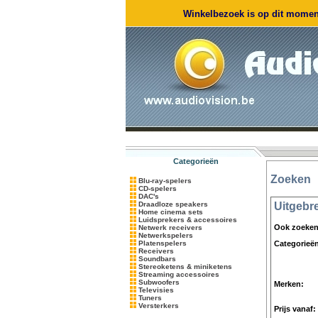
Winkelbezoek is op dit moment
Categorieën
Zoeken
Blu-ray-spelers
CD-spelers
DAC's
Draadloze speakers
Uitgebr
Home cinema sets
Luidsprekers & accessoires
Ook zoeken 
Netwerk receivers
Netwerkspelers
Platenspelers
Categorieë
Receivers
Soundbars
Stereoketens & miniketens
Streaming accessoires
Subwoofers
Merken:
Televisies
Tuners
Versterkers
Prijs vanaf: