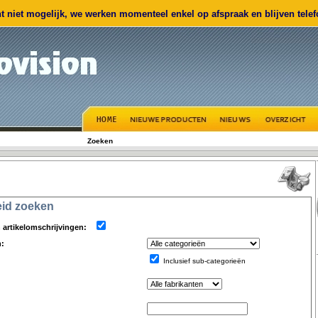
 niet mogelijk, we werken momenteel enkel op afspraak en blijven telefo
Zoeken
eid zoeken
artikelomschrijvingen:
n:
Inclusief sub-categorieën